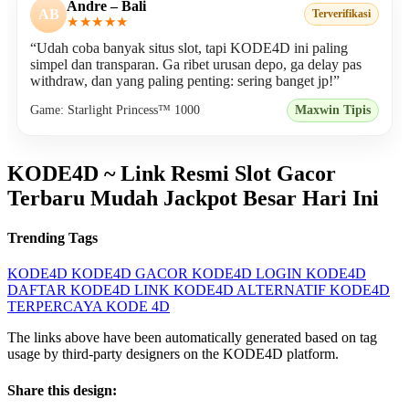
Andre – Bali
AB
Terverifikasi
★★★★★
“Udah coba banyak situs slot, tapi KODE4D ini paling
simpel dan transparan. Ga ribet urusan depo, ga delay pas
withdraw, dan yang paling penting: sering banget jp!”
Game: Starlight Princess™ 1000
Maxwin Tipis
KODE4D ~ Link Resmi Slot Gacor
Terbaru Mudah Jackpot Besar Hari Ini
Trending Tags
KODE4D
KODE4D GACOR
KODE4D LOGIN
KODE4D
DAFTAR
KODE4D LINK
KODE4D ALTERNATIF
KODE4D
TERPERCAYA
KODE 4D
The links above have been automatically generated based on tag
usage by third-party designers on the KODE4D platform.
Share this design: