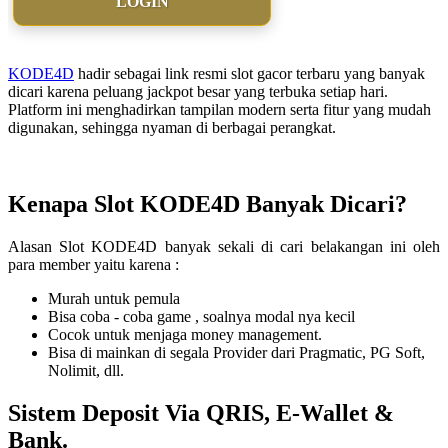
LOGIN
KODE4D
hadir sebagai link resmi slot gacor terbaru yang banyak
dicari karena peluang jackpot besar yang terbuka setiap hari.
Platform ini menghadirkan tampilan modern serta fitur yang mudah
digunakan, sehingga nyaman di berbagai perangkat.
Kenapa Slot KODE4D Banyak Dicari?
Alasan Slot KODE4D banyak sekali di cari belakangan ini oleh
para member yaitu karena :
Murah untuk pemula
Bisa coba - coba game , soalnya modal nya kecil
Cocok untuk menjaga money management.
Bisa di mainkan di segala Provider dari Pragmatic, PG Soft,
Nolimit, dll.
Sistem Deposit Via QRIS, E-Wallet &
Bank.