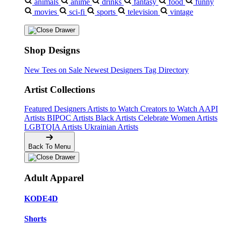
animals
anime
drinks
fantasy
food
funny
movies
sci-fi
sports
television
vintage
Shop Designs
New Tees on Sale
Newest Designers
Tag Directory
Artist Collections
Featured Designers
Artists to Watch
Creators to Watch
AAPI
Artists
BIPOC Artists
Black Artists
Celebrate Women Artists
LGBTQIA Artists
Ukrainian Artists
Back To Menu
Adult Apparel
KODE4D
Shorts