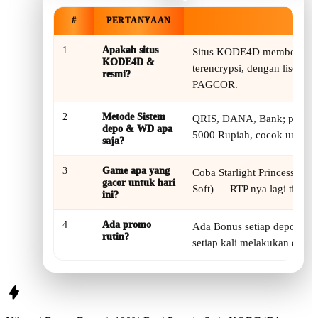
#
PERTANYAAN
JAW
1
Apakah situs
Situs KODE4D memberikan 
KODE4D &
terencrypsi, dengan lisensi 
resmi?
PAGCOR.
2
Metode Sistem
QRIS, DANA, Bank; proses c
depo & WD apa
5000 Rupiah, cocok untuk m
saja?
3
Game apa yang
Coba Starlight Princess (P
gacor untuk hari
Soft) — RTP nya lagi tingg
ini?
4
Ada promo
Ada Bonus setiap deposit s
rutin?
setiap kali melakukan deposi