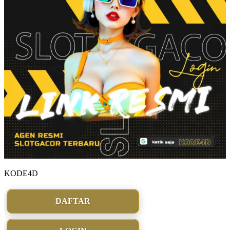
KODE4D
DAFTAR