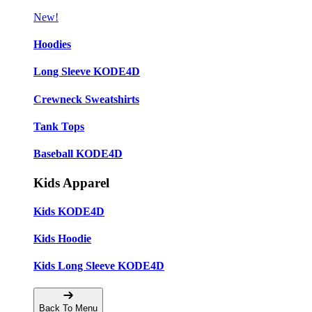
New!
Hoodies
Long Sleeve KODE4D
Crewneck Sweatshirts
Tank Tops
Baseball KODE4D
Kids Apparel
Kids KODE4D
Kids Hoodie
Kids Long Sleeve KODE4D
Back To Menu