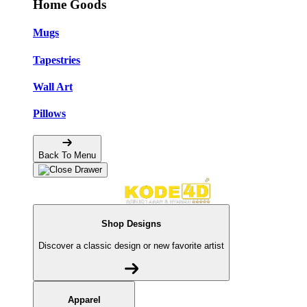
Home Goods
Mugs
Tapestries
Wall Art
Pillows
Back To Menu
Shop Designs
Discover a classic design or new favorite artist
Apparel